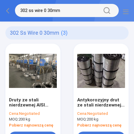
302 Ss Wire 0 30mm
(3)
Druty ze stali
Antykorozyjny drut
nierdzewnej AISI
ze stali nierdzewnej
SS302 0,10-0,30 mm
0,3 mm Drut ze stali
Cena:
Negotiated
Cena:
Negotiated
Typ szpuli lub cewki
nierdzewnej 316
MOQ:
200 kg
MOQ:
200 kg
Pobierz najnowszą cenę
Pobierz najnowszą cenę