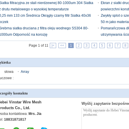
Siatka filtracyjna ze stali nierdzewnej 80-1000um 304 Siatka
Ekran z siatki d
z drutu metalowego o wysokiej temperaturze
powierzchni konst
0,25 mm 133 cm Średnica Okrągły czarny filtr Siatka 40x36
Zwykły splot o sz
oczek
50 m jako materia
Srebrna siatka druciana z filtra oleju wodnego SS304 80-
Pomarańczowa dł
1000um Odporność na korozję
utrzymywania ścia
Page 1 of 11
|<
<<
1
2
3
4
5
6
7
8
ykietka
słowa
Array
luczowe :
czegóły kontaktu
ebei Vinstar Wire Mesh
Wyślij zapytanie bezpośre
roducts Co., Ltd.
soba kontaktowa:
Mrs. Jia
el:
18831871817