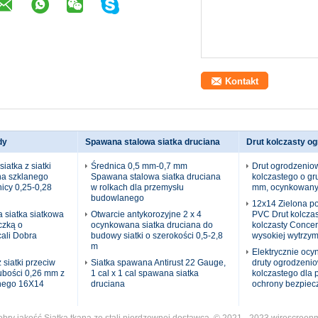
dy
Spawana stalowa siatka druciana
Drut kolczasty o
iatka z siatki
Średnica 0,5 mm-0,7 mm
Drut ogrodzeniow
na szklanego
Spawana stalowa siatka druciana
kolczastego o gr
icy 0,25-0,28
w rolkach dla przemysłu
mm, ocynkowany
budowlanego
12x14 Zielona p
 siatka siatkowa
Otwarcie antykorozyjne 2 x 4
PVC Drut kolczas
czką o
ocynkowana siatka druciana do
kolczasty Concer
cali Dobra
budowy siatki o szerokości 0,5-2,8
wysokiej wytrzym
m
Elektrycznie oc
 siatki przeciw
Siatka spawana Antirust 22 Gauge,
druty ogrodzenio
bości 0,26 mm z
1 cal x 1 cal spawana siatka
kolczastego dla 
nego 16X14
druciana
ochrony bezpiec