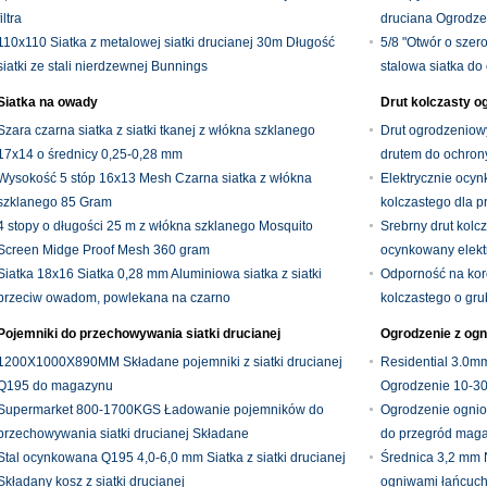
filtra
druciana Ogrodz
110x110 Siatka z metalowej siatki drucianej 30m Długość
sztucznym
5/8 "Otwór o sze
siatki ze stali nierdzewnej Bunnings
stalowa siatka do
Siatka na owady
Drut kolczasty o
Szara czarna siatka z siatki tkanej z włókna szklanego
Drut ogrodzeniow
17x14 o średnicy 0,25-0,28 mm
drutem do ochron
Wysokość 5 stóp 16x13 Mesh Czarna siatka z włókna
Elektrycznie ocy
szklanego 85 Gram
kolczastego dla p
4 stopy o długości 25 m z włókna szklanego Mosquito
Srebrny drut kolc
Screen Midge Proof Mesh 360 gram
ocynkowany elekt
Siatka 18x16 Siatka 0,28 mm Aluminiowa siatka z siatki
Odporność na koro
przeciw owadom, powlekana na czarno
kolczastego o gr
Pojemniki do przechowywania siatki drucianej
Ogrodzenie z ogn
1200X1000X890MM Składane pojemniki z siatki drucianej
Residential 3.0m
Q195 do magazynu
Ogrodzenie 10-30
Supermarket 800-1700KGS Ładowanie pojemników do
Ogrodzenie ognio
przechowywania siatki drucianej Składane
do przegród mag
Stal ocynkowana Q195 4,0-6,0 mm Siatka z siatki drucianej
Średnica 3,2 mm 
Składany kosz z siatki drucianej
ogniwami łańcucha