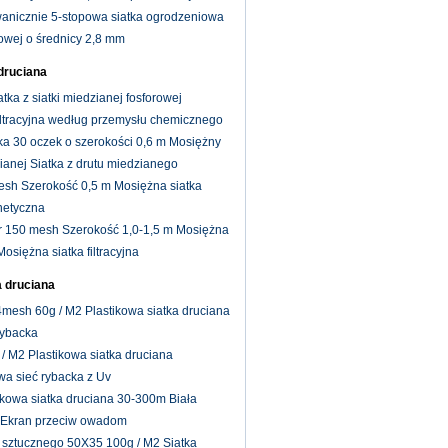
nicznie 5-stopowa siatka ogrodzeniowa
iowej o średnicy 2,8 mm
druciana
ka z siatki miedzianej fosforowej
iltracyjna według przemysłu chemicznego
ka 30 oczek o szerokości 0,6 m Mosiężny
cianej Siatka z drutu miedzianego
mesh Szerokość 0,5 m Mosiężna siatka
netyczna
 150 mesh Szerokość 1,0-1,5 m Mosiężna
osiężna siatka filtracyjna
a druciana
mesh 60g / M2 Plastikowa siatka druciana
rybacka
/ M2 Plastikowa siatka druciana
wa sieć rybacka z Uv
kowa siatka druciana 30-300m Biała
za Ekran przeciw owadom
a sztucznego 50X35 100g / M2 Siatka