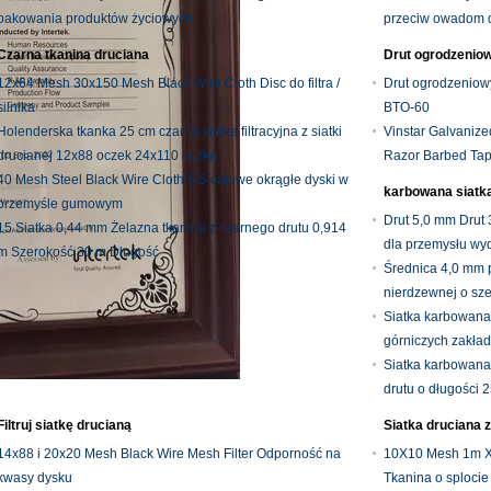
pakowania produktów życiowych
przeciw owadom d
Czarna tkanina druciana
Drut ogrodzeniow
12x64 Mesh 30x150 Mesh Black Wire Cloth Disc do filtra /
Drut ogrodzenio
silnika
BTO-60
Holenderska tkanka 25 cm czarna siatka filtracyjna z siatki
Vinstar Galvanize
drucianej 12x88 oczek 24x110 oczka
Razor Barbed Ta
40 Mesh Steel Black Wire Cloth 5,5-calowe okrągłe dyski w
karbowana siatk
przemyśle gumowym
Drut 5,0 mm Drut 
15 Siatka 0,44 mm Żelazna tkanina z czarnego drutu 0,914
dla przemysłu w
m Szerokość 30 m Długość
Średnica 4,0 mm p
nierdzewnej o sze
Siatka karbowana 
górniczych zakł
Siatka karbowana
drutu o długości 
Filtruj siatkę drucianą
Siatka druciana 
14x88 i 20x20 Mesh Black Wire Mesh Filter Odporność na
10X10 Mesh 1m X 
kwasy dysku
Tkanina o sploci