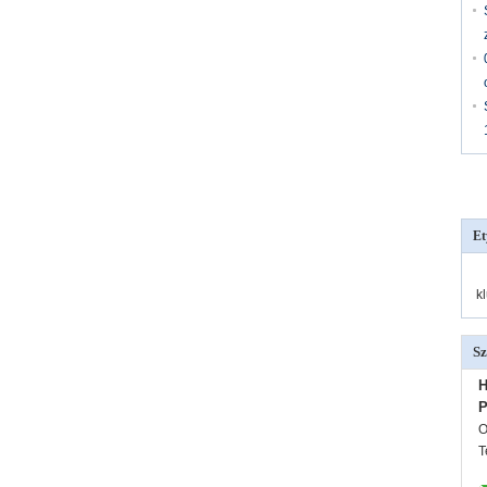
Et
k
Sz
H
P
O
T