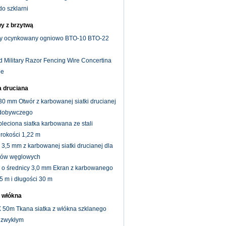
o szklarni
y z brzytwą
wy ocynkowany ogniowo BTO-10 BTO-22
d Military Razor Fencing Wire Concertina
pe
a druciana
30 mm Otwór z karbowanej siatki drucianej
ydobywczego
leciona siatka karbowana ze stali
rokości 1,22 m
3,5 mm z karbowanej siatki drucianej dla
adów węglowych
 o średnicy 3,0 mm Ekran z karbowanego
25 m i długości 30 m
z włókna
50m Tkana siatka z włókna szklanego
e zwykłym