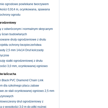
enie ogrodowe powlekane tworzywem
rokości 0,914 m, ocynkowana, spawana
 ochrony ogrodu
grodzeniowy
y z odwróconym i normalnym skręcanym
y ścian budowlanych
nkowane druty ogrodzeniowe z drutu
rojektu ochrony bezpieczeństwa
zasty 2,5 mm 14x14 Drut kolczasty
rycznie
zję siatki ogrodzeniowej z drutu
ubości 3,0 mm, ocynkowanej ogniowo
iw łańcucha
m Black PVC Diamond Chain Link
m dla szkolnego placu zabaw
we ze stali ocynkowanej ogniowo 2,5 mm
azynowych
Nowoczesny drut ogrodzeniowy z
 o wysokości 3,0 m do piłki nożnej