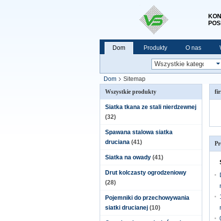
KON
POS
Dom
Produkty
O nas
Dom
Sitemap
Wszystkie produkty
fi
Siatka tkana ze stali nierdzewnej
(32)
Spawana stalowa siatka
druciana
(41)
Pr
Siatka na owady
(41)
Drut kolczasty ogrodzeniowy
(28)
Pojemniki do przechowywania
siatki drucianej
(10)