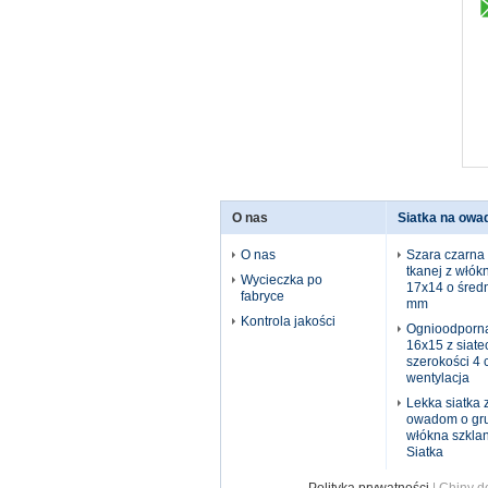
O nas
Siatka na owa
O nas
Szara czarna s
tkanej z włók
Wycieczka po
17x14 o średn
fabryce
mm
Kontrola jakości
Ognioodporna
16x15 z siate
szerokości 4 
wentylacja
Lekka siatka z
owadom o gru
włókna szkla
Siatka