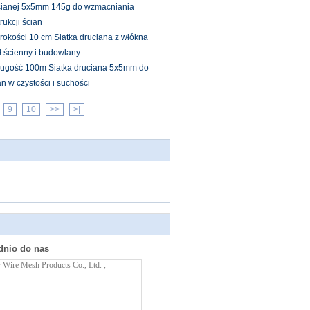
rucianej 5x5mm 145g do wzmacniania
rukcji ścian
erokości 10 cm Siatka druciana z włókna
ł ścienny i budowlany
ugość 100m Siatka druciana 5x5mm do
n w czystości i suchości
9
10
>>
>|
dnio do nas