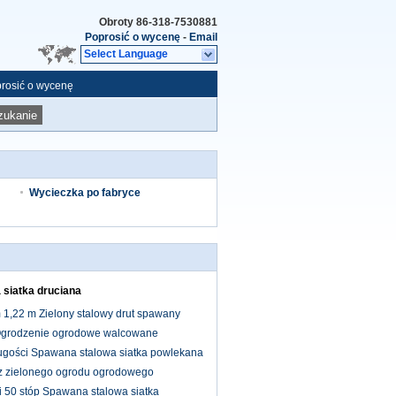
Obroty
86-318-7530881
Poprosić o wycenę
-
Email
Select Language
rosić o wycenę
zukanie
Wycieczka po fabryce
 siatka druciana
 1,22 m Zielony stalowy drut spawany
grodzenie ogrodowe walcowane
gości Spawana stalowa siatka powlekana
z zielonego ogrodu ogrodowego
i 50 stóp Spawana stalowa siatka