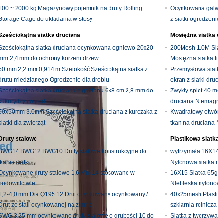
100 ~ 2000 kg Magazynowy pojemnik na druty Rolling
Ocynkowana galwa
Storage Cage do układania w stosy
z siatki ogrodzen
Sześciokątna siatka druciana
Mosiężna siatka 
Sześciokątna siatka druciana ocynkowana ogniowo 20x20
200Mesh 1.0M Siat
mm 2,4 mm do ochrony korzeni drzew
Mosiężna siatka f
50 mm 2,2 mm 0,914 m Szerokość Sześciokątna siatka z
Przemysłowa siat
drutu miedzianego Ogrodzenie dla drobiu
ekran z siatki dru
Sześciokątna siatka druciana z gabionu 6x8 cm 2,8 mm do
Zwykły splot 40 
kukurydzy i ogrodu
druciana Niemag
50x50mm 3.0mm Sześciokątna siatka druciana z kurczaka z
Kwadratowy otwór
klatki dla zwierząt
tkanina druciana M
Druty stalowe
Plastikowa siatk
BWG14 BWG12 BWG10 Druty stalowe konstrukcyjne do
wytrzymała 16X14
tkania siatki
Nylonowa siatka 
Ocynkowane druty stalowe 1,6 Mm 14 stosowane w
16X15 Siatka 65g 
budownictwie
Niebieska nylono
1,2-4,0 mm Dia Q195 12 Drut ocynkowany ocynkowany /
40x25mesh Plasti
Drut ze stali ocynkowanej na zimno
szklarnia rolnic
SWG 3,25 mm ocynkowane druty stalowe o grubości 10 do
Siatka z tworzyw