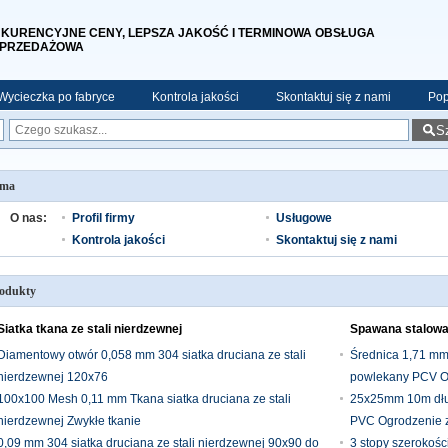
KURENCYJNE CENY, LEPSZA JAKOŚĆ I TERMINOWA OBSŁUGA
PRZEDAŻOWA
Wycieczka po fabryce
Kontrola jakości
Skontaktuj się z nami
Pop
S
rma
O nas:
Profil firmy
Usługowe
Kontrola jakości
Skontaktuj się z nami
odukty
Siatka tkana ze stali nierdzewnej
Spawana stalowa
Diamentowy otwór 0,058 mm 304 siatka druciana ze stali
Średnica 1,71 mm
nierdzewnej 120x76
powlekany PCV O
100x100 Mesh 0,11 mm Tkana siatka druciana ze stali
25x25mm 10m dłu
nierdzewnej Zwykłe tkanie
PVC Ogrodzenie 
0,09 mm 304 siatka druciana ze stali nierdzewnej 90x90 do
3 stopy szerokośc