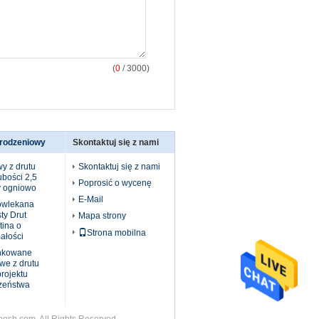
(
0
/ 3000)
grodzeniowy
Skontaktuj się z nami
y z drutu
Skontaktuj się z nami
ubości 2,5
Poprosić o wycenę
 ogniowo
E-Mail
owlekana
ty Drut
Mapa strony
tina o
Strona mobilna
ałości
ynkowane
we z drutu
projektu
zeństwa