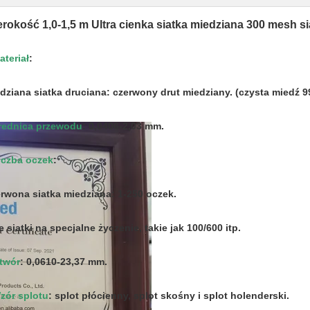
rokość 1,0-1,5 m Ultra cienka siatka miedziana 300 mesh s
ateriał
:
dziana siatka druciana: czerwony drut miedziany. (czysta miedź 9
rednica przewodu
: 0,0406-2,03 mm.
iczba oczek
:
rwona siatka miedziana: 1-250 oczek.
e siatki na specjalne życzenie, takie jak 100/600 itp.
twór
: 0,0610-23,37 mm.
zór splotu
: splot płócienny, splot skośny i splot holenderski.