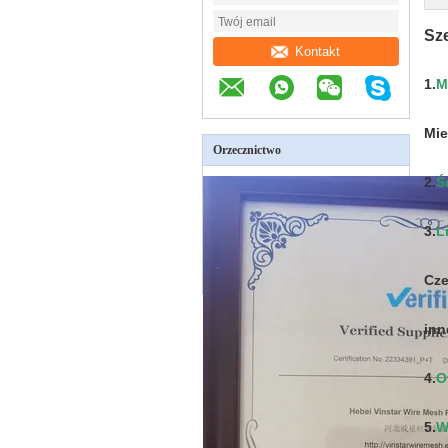
Sze
Kontakt
1.
M
Mie
Orzecznictwo
2.
Ś
3.
L
Cze
inn
4.
O
5.
W