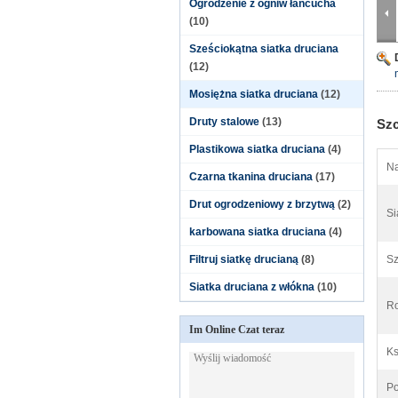
Ogrodzenie z ogniw łańcucha
(10)
Sześciokątna siatka druciana
(12)
Mosiężna siatka druciana
(12)
Druty stalowe
(13)
Szc
Plastikowa siatka druciana
(4)
Na
Czarna tkanina druciana
(17)
Drut ogrodzeniowy z brzytwą
(2)
Si
karbowana siatka druciana
(4)
Filtruj siatkę drucianą
(8)
Sz
Siatka druciana z włókna
(10)
Ro
Im Online Czat teraz
Ks
Po