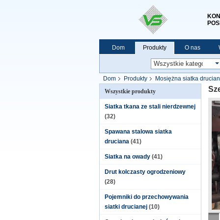
KON
POS
Dom
Produkty
O nas
Dom
Produkty
Mosiężna siatka drucia
Sze
Wszystkie produkty
Siatka tkana ze stali nierdzewnej
(32)
Spawana stalowa siatka
druciana
(41)
Siatka na owady
(41)
Drut kolczasty ogrodzeniowy
(28)
Pojemniki do przechowywania
siatki drucianej
(10)