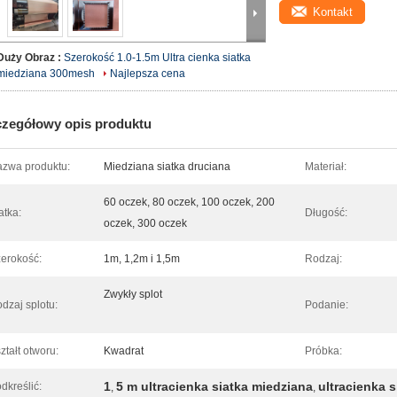
Kontakt
Duży Obraz :
Szerokość 1.0-1.5m Ultra cienka siatka
miedziana 300mesh
Najlepsza cena
zegółowy opis produktu
zwa produktu:
Miedziana siatka druciana
Materiał:
60 oczek, 80 oczek, 100 oczek, 200
atka:
Długość:
oczek, 300 oczek
erokość:
1m, 1,2m i 1,5m
Rodzaj:
Zwykły splot
dzaj splotu:
Podanie:
ztałt otworu:
Kwadrat
Próbka:
1
5 m ultracienka siatka miedziana
ultracienka 
dkreślić:
,
,