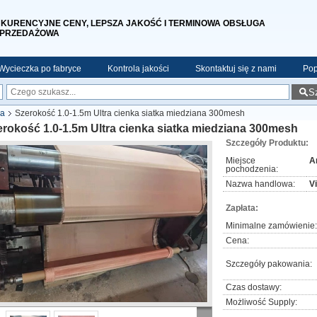
KURENCYJNE CENY, LEPSZA JAKOŚĆ I TERMINOWA OBSŁUGA
PRZEDAŻOWA
Wycieczka po fabryce
Kontrola jakości
Skontaktuj się z nami
Pop
S
na
Szerokość 1.0-1.5m Ultra cienka siatka miedziana 300mesh
rokość 1.0-1.5m Ultra cienka siatka miedziana 300mesh
Szczegóły Produktu:
Miejsce
A
pochodzenia:
Nazwa handlowa:
V
Zapłata:
Minimalne zamówienie:
Cena:
Szczegóły pakowania:
Czas dostawy:
Możliwość Supply: