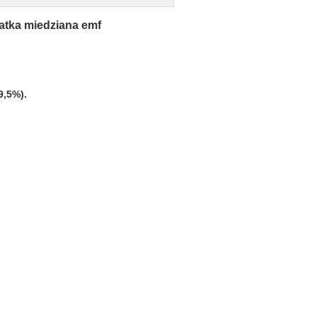
iatka miedziana emf
9,5%).