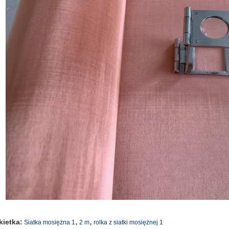
,
,
kietka:
Siatka mosiężna 1
2 m
rolka z siatki mosiężnej 1