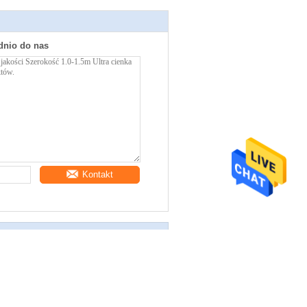
dnio do nas
Kontakt
m Ultra cienka siatka miedziana
ka z siatki miedzianej fosforowej
iltracyjna według przemysłu