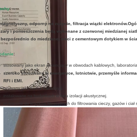
echy
:
magnetyczny, odporny na zużycie, filtracja wiązki elektronów.Ogóln
zary i pomieszczenia będą wykonane z czerwonej miedzianej siat
 bezpośrednio do miedzianej sieci z cementowym dotykiem w ścian
odanie
:
stosowany jako ekran ekranujący w obwodach kablowych, laboratori
szeroko stosowany w energetyce, lotnictwie, przemyśle inform
RFI i EMI.
używany jako klatka Faradaya.
instalowane na budynkach w celu izolacji akustycznej.
wykonane do krążków filtracyjnych do filtrowania cieczy, gazów i ciał 