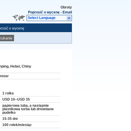
Obroty
Poprosić o wycenę
-
Email
Select Language
rosić o wycenę
zukanie
nping, Hebei, Chiny
instar
1 rolka
USD 10--USD 35
papierowa tuba, a następnie
plastikowa torba lub drewniane
pudełko
15-35 dni
100 rolek/miesiąc