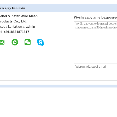
czegóły kontaktu
ebei Vinstar Wire Mesh
Wyślij zapytanie bezpośre
roducts Co., Ltd.
soba kontaktowa:
admin
el:
+8618831871817
szcze Mosiężna siatka druciana
60 80 100 Siatka z brązu fosforowego
Szerokość 1.0-1.5
300mesh
100 mesh mosiężna siatka druciana do filtra
200Mesh 1.0M Siat
Mosiężna siatka f