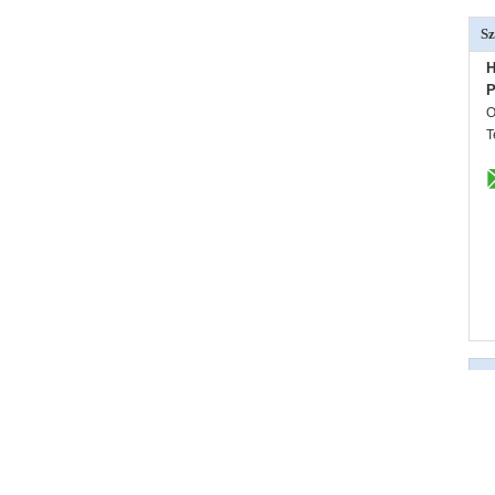
Sz
H
P
O
T
Je