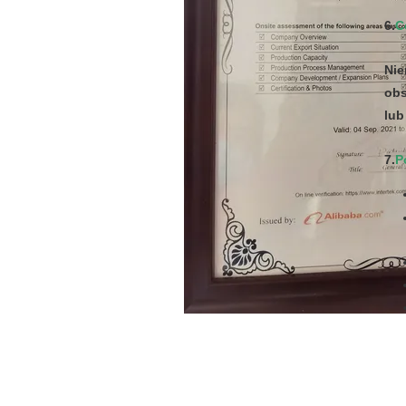
6.
C
Nie
obs
lub
7.
P