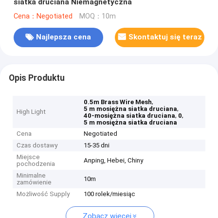
siatka druciana Niemagnetyczna
Cena：Negotiated
MOQ：10m
Najlepsza cena
Skontaktuj się teraz
Opis Produktu
,
0.5m Brass Wire Mesh
,
5 m mosiężna siatka druciana
High Light
,
,
40-mosiężna siatka druciana
0
5 m mosiężna siatka druciana
Cena
Negotiated
Czas dostawy
15-35 dni
Miejsce
Anping, Hebei, Chiny
pochodzenia
Minimalne
10m
zamówienie
Możliwość Supply
100 rolek/miesiąc
Zobacz więcej