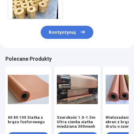
Mosiężna siatka druciana
Niemagnetyczna
Kontyntynuj
Polecane Produkty
60 80 100 Siatka z
Szerokość 1.0-1.5m
Wielozadanio
brązu fosforowego
Ultra cienka siatka
ekran z brązo
miedziana 300mesh
drutu o szerok
m z mosiężne