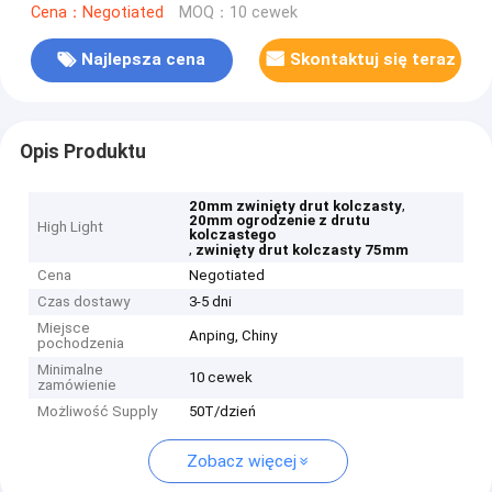
Cena：Negotiated
MOQ：10 cewek
Najlepsza cena
Skontaktuj się teraz
Opis Produktu
,
20mm zwinięty drut kolczasty
20mm ogrodzenie z drutu
High Light
kolczastego
,
zwinięty drut kolczasty 75mm
Cena
Negotiated
Czas dostawy
3-5 dni
Miejsce
Anping, Chiny
pochodzenia
Minimalne
10 cewek
zamówienie
Możliwość Supply
50T/dzień
Zobacz więcej