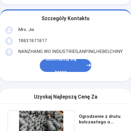
Szczegóły Kontaktu
Mrs. Jia
18831871817
NANZHANG WO INDUSTRIES,ANPING,HEBEI,CHINY
Skontaktuj się
teraz
Uzyskaj Najlepszą Cenę Za
Ogrodzenie z drutu
kolczastego o
długości 20 mm