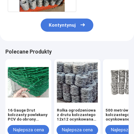
Kontyntynuj
Polecane Produkty
16 Gauge Drut
Rolka ogrodzeniowa
500 metrów dr
kolczasty powlekany
z drutu kolczastego
kolczastego
PCV do obrony
12x12 ocynkowana
ocynkowaneg
wojskowej
do ochrony ogrodu
elektrycznie
lub podwórka
Najlepsza cena
Najlepsza cena
Najlepsza 