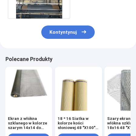
owadom 90-120g / M2
Kontyntynuj
Polecane Produkty
Ekran z włókna
18 * 16 Siatka w
Szary ekran dr
szklanego w kolorze
kolorze kości
włókna szklan
szarym 14x14 do
słoniowej 48 "X100"
18x16 48 "X10
moskitiery
Moskitiera z włókna
moskitiery