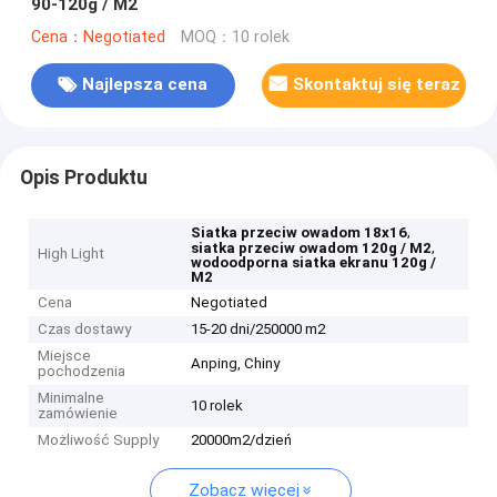
90-120g / M2
Cena：Negotiated
MOQ：10 rolek
Najlepsza cena
Skontaktuj się teraz
Opis Produktu
,
Siatka przeciw owadom 18x16
,
siatka przeciw owadom 120g / M2
High Light
wodoodporna siatka ekranu 120g /
M2
Cena
Negotiated
Czas dostawy
15-20 dni/250000 m2
Miejsce
Anping, Chiny
pochodzenia
Minimalne
10 rolek
zamówienie
Możliwość Supply
20000m2/dzień
Zobacz więcej