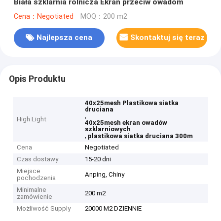
Biała szklarnia rolnicza Ekran przeciw owadom
Cena：Negotiated
MOQ：200 m2
Najlepsza cena
Skontaktuj się teraz
Opis Produktu
40x25mesh Plastikowa siatka
druciana
,
High Light
40x25mesh ekran owadów
szklarniowych
,
plastikowa siatka druciana 300m
Cena
Negotiated
Czas dostawy
15-20 dni
Miejsce
Anping, Chiny
pochodzenia
Minimalne
200 m2
zamówienie
Możliwość Supply
20000 M2 DZIENNIE