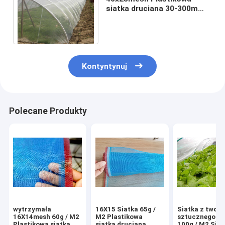
siatka druciana 30-300m
Biała szklarnia rolnicza
Ekran przeciw owadom
Kontyntynuj
Polecane Produkty
wytrzymała
16X15 Siatka 65g /
Siatka z twor
16X14mesh 60g / M2
M2 Plastikowa
sztucznego 5
Plastikowa siatka
siatka druciana
100g / M2 Siat