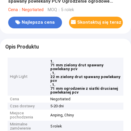
spawany powlekany PCV Ogrodzenie ogrodowe
walcowane
Cena：Negotiated
MOQ：5 rolek
Najlepsza cena
Skontaktuj się teraz
Opis Produktu
,
1
71 mm zielony drut spawany
powlekany pcv
,
,
1
High Light
22 m zielony drut spawany powlekany
pcv
,
,
1
71 mm ogrodzenie z siatki drucianej
powlekanej pcv
Cena
Negotiated
Czas dostawy
5-20 dni
Miejsce
Anping, Chiny
pochodzenia
Minimalne
5 rolek
zamówienie