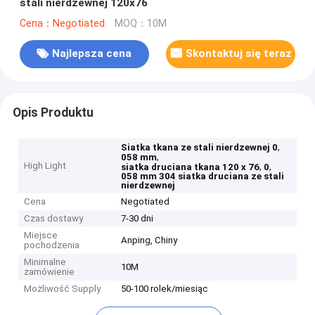
stali nierdzewnej 120x76
Cena：Negotiated
MOQ：10M
Najlepsza cena
Skontaktuj się teraz
Opis Produktu
,
Siatka tkana ze stali nierdzewnej 0
,
058 mm
High Light
,
,
siatka druciana tkana 120 x 76
0
058 mm 304 siatka druciana ze stali
nierdzewnej
Cena
Negotiated
Czas dostawy
7-30 dni
Miejsce
Anping, Chiny
pochodzenia
Minimalne
10M
zamówienie
Możliwość Supply
50-100 rolek/miesiąc