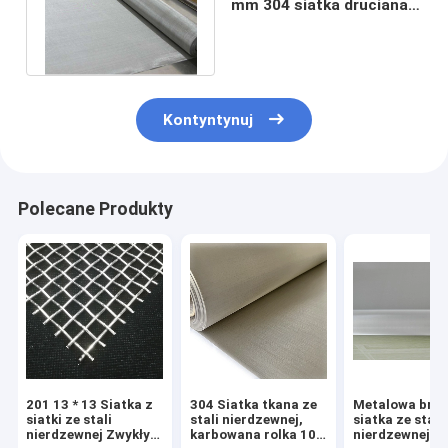
mm 304 siatka druciana
ze stali nierdzewnej
120x76
Kontyntynuj
Polecane Produkty
201 13 * 13 Siatka z
304 Siatka tkana ze
Metalowa brą
siatki ze stali
stali nierdzewnej,
siatka ze stali
nierdzewnej Zwykły
karbowana rolka 100
nierdzewnej 10