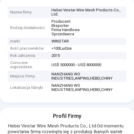
Hebei Vinstar Wire Mesh Products Co.,
Nazwa firmy
Ltd.
Producent
Eksporter
Rodzaj działalności:
Firma Handlowa
Sprzedawca
marki:
WINSTAR
Ilość pracowników:
>100Ludzie
Rok założenia:
2015
Coroczne
US$ 5000000 - US$ 8000000
wyprzedaże:
NANZHANG WO
Miejsce Firmy
INDUSTRIES,ANPING,HEBEI,CHINY
NANZHANG WO
Lokalizacja fabryki
INDUSTRIES,ANPING,HEBEI,CHINY
Profil Firmy
Hebei Vinstar Wire Mesh Products Co., Ltd.Od momentu
powstania firma rozwinęła się z produkcji tkanych siatek