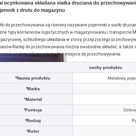
al ocynkowana składana siatka druciana do przechowywania pa
jemnik z drutu do magazynu
atki do przechowywania są również nazywane 
pojemniki z siatki drucian
żne typy kontenerów logistycznych w magazynowaniu i transporcie.Maj
gazynowej, schludnego układania w stosy, przejrzystego przechowyw
pasów.Klatkę do przechowywania można swobodnie składać, a także sk
ywana, co pozwala zaoszczędzić miejsce do przechowywania.
cechy produktu
*Nazwa produktu
Metalowy poje
*Marka
*Materiał
*Funkcja
Ochro
*Rodzaj
Pa
*Kolor