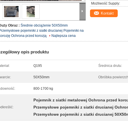
Możliwość Supply:
Kontakt
Duży Obraz :
Średnie obciążenie 50X50mm
Przemysłowe pojemniki z siatki drucianej Pojemniki na
korozję Ochrona przed korozją
Najlepsza cena
zegółowy opis produktu
teriał:
Q195
Średnica drutu:
warcie:
50X50mm
Obróbka powierzch
adowność:
800-1700 kg
Pojemnik z siatki metalowej Ochrona przed koro
Przemysłowe pojemniki z siatki drucianej Ochro
dkreślić:
Przemysłowe pojemniki z siatki drucianej 50X5