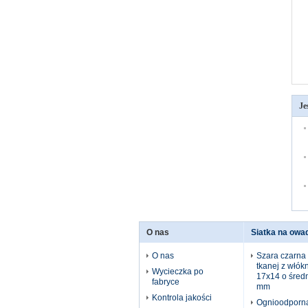
Je
O nas
Siatka na owa
O nas
Szara czarna s
tkanej z włók
Wycieczka po
17x14 o średn
fabryce
mm
Kontrola jakości
Ognioodporna