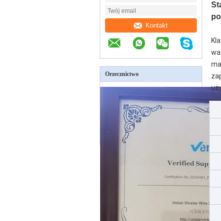
St
po
Kontakt
Kl
wa
ma
Orzecznictwo
za
uż