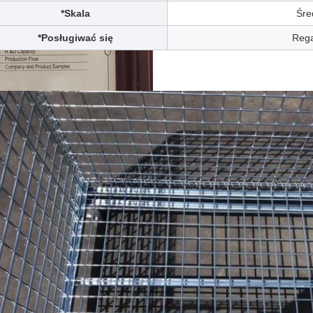
*Skala
Śre
*Posługiwać się
Reg