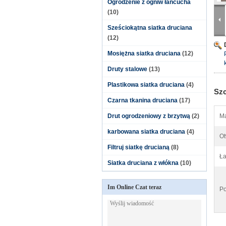
Ogrodzenie z ogniw łańcucha
(10)
Sześciokątna siatka druciana
(12)
Mosiężna siatka druciana
(12)
Druty stalowe
(13)
Plastikowa siatka druciana
(4)
Szc
Czarna tkanina druciana
(17)
Drut ogrodzeniowy z brzytwą
(2)
Ma
karbowana siatka druciana
(4)
Ot
Filtruj siatkę drucianą
(8)
Ł
Siatka druciana z włókna
(10)
Im Online Czat teraz
Po