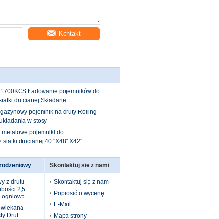
Kontakt
-1700KGS Ładowanie pojemników do
iatki drucianej Składane
gazynowy pojemnik na druty Rolling
układania w stosy
e metalowe pojemniki do
siatki drucianej 40 "X48" X42"
grodzeniowy
Skontaktuj się z nami
y z drutu
Skontaktuj się z nami
ubości 2,5
Poprosić o wycenę
 ogniowo
E-Mail
owlekana
ty Drut
Mapa strony