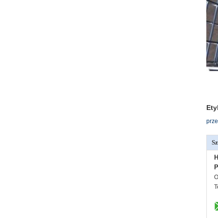
Ety
prze
Sz
H
P
O
T