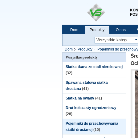
KON
POS
Dom
Produkty
O nas
Dom
Produkty
Pojemniki do przechowyw
przed korozją
Śre
Wszystkie produkty
Oc
Siatka tkana ze stali nierdzewnej
(32)
Spawana stalowa siatka
druciana
(41)
Siatka na owady
(41)
Drut kolczasty ogrodzeniowy
(28)
Pojemniki do przechowywania
siatki drucianej
(10)