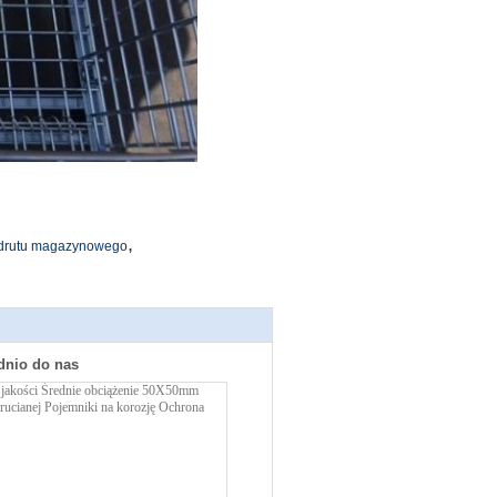
,
 drutu magazynowego
dnio do nas