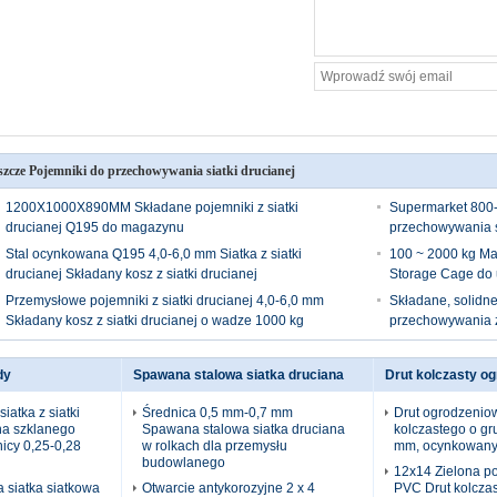
szcze Pojemniki do przechowywania siatki drucianej
1200X1000X890MM Składane pojemniki z siatki
Supermarket 800
drucianej Q195 do magazynu
przechowywania s
Stal ocynkowana Q195 4,0-6,0 mm Siatka z siatki
100 ~ 2000 kg Ma
drucianej Składany kosz z siatki drucianej
Storage Cage do 
Przemysłowe pojemniki z siatki drucianej 4,0-6,0 mm
Składane, solidn
Składany kosz z siatki drucianej o wadze 1000 kg
przechowywania z 
dy
Spawana stalowa siatka druciana
Drut kolczasty o
iatka z siatki
Średnica 0,5 mm-0,7 mm
Drut ogrodzeniow
na szklanego
Spawana stalowa siatka druciana
kolczastego o gr
icy 0,25-0,28
w rolkach dla przemysłu
mm, ocynkowany
budowlanego
12x14 Zielona p
 siatka siatkowa
Otwarcie antykorozyjne 2 x 4
PVC Drut kolczas