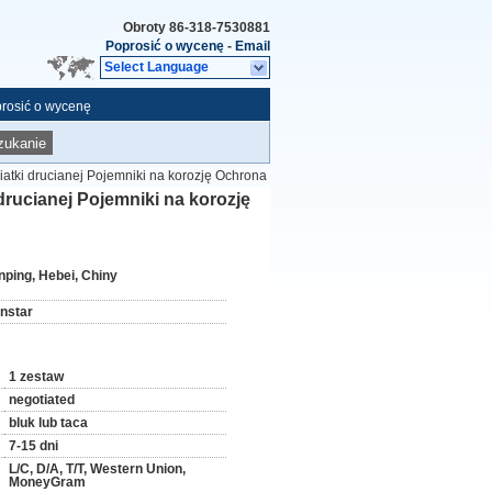
Obroty
86-318-7530881
Poprosić o wycenę
-
Email
Select Language
rosić o wycenę
zukanie
tki drucianej Pojemniki na korozję Ochrona
rucianej Pojemniki na korozję
nping, Hebei, Chiny
instar
1 zestaw
negotiated
bluk lub taca
7-15 dni
L/C, D/A, T/T, Western Union,
MoneyGram