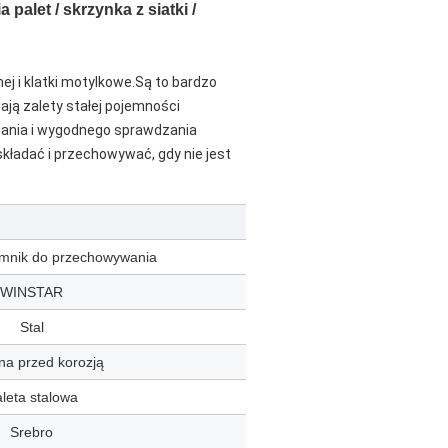
let / skrzynka z siatki / 
ej 
i klatki motylkowe.Są to bardzo 
ą zalety stałej pojemności 
ania i wygodnego sprawdzania 
ładać i przechowywać, gdy nie jest 
mnik do przechowywania
WINSTAR
Stal
na przed korozją
leta stalowa
Srebro