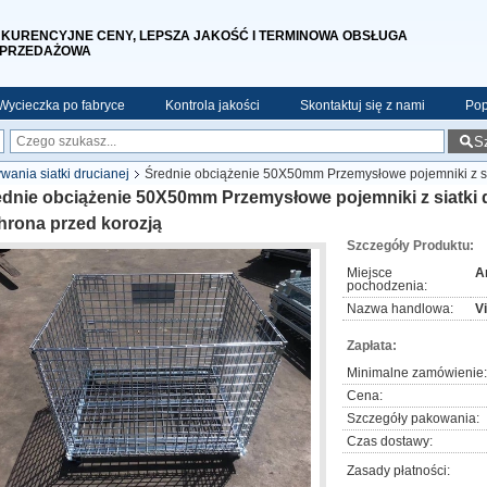
KURENCYJNE CENY, LEPSZA JAKOŚĆ I TERMINOWA OBSŁUGA
PRZEDAŻOWA
Wycieczka po fabryce
Kontrola jakości
Skontaktuj się z nami
Pop
S
ania siatki drucianej
Średnie obciążenie 50X50mm Przemysłowe pojemniki z sia
dnie obciążenie 50X50mm Przemysłowe pojemniki z siatki d
hrona przed korozją
Szczegóły Produktu:
Miejsce
A
pochodzenia:
Nazwa handlowa:
V
Zapłata:
Minimalne zamówienie:
Cena:
Szczegóły pakowania:
Czas dostawy:
Zasady płatności: