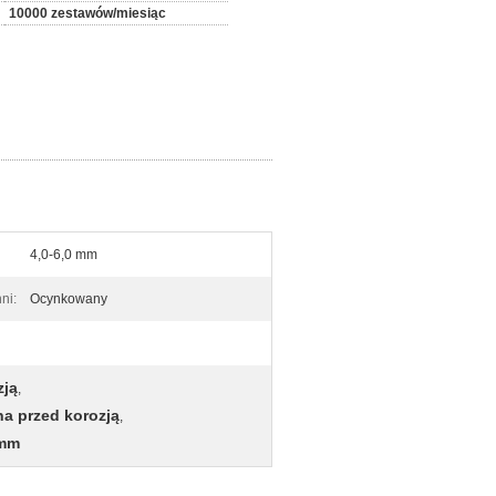
10000 zestawów/miesiąc
4,0-6,0 mm
ni:
Ocynkowany
zją
,
na przed korozją
,
0mm