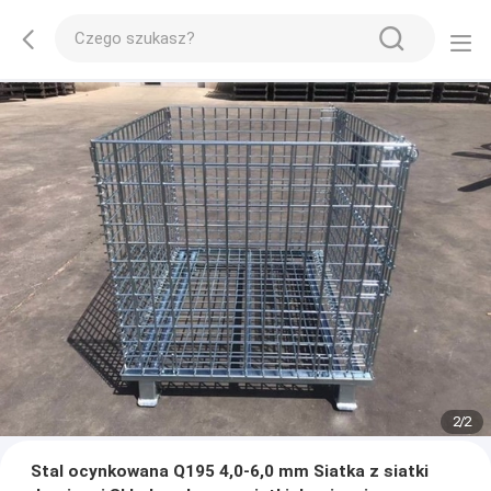
2
/
2
Stal ocynkowana Q195 4,0-6,0 mm Siatka z siatki