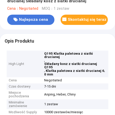
drucianej Składany kosz z siatki drucianej
Cena：Negotiated
MOQ：1 zestaw
Najlepsza cena
Skontaktuj się teraz
Opis Produktu
Q195 Klatka paletowa z siatki
drucianej
,
High Light
Składany kosz z siatki drucianej
Q195
,
,
Klatka paletowa z siatki drucianej 6
0 mm
Cena
Negotiated
Czas dostawy
7-15 dni
Miejsce
Anping, Hebei, Chiny
pochodzenia
Minimalne
1 zestaw
zamówienie
Możliwość Supply
10000 zestawów/miesiąc