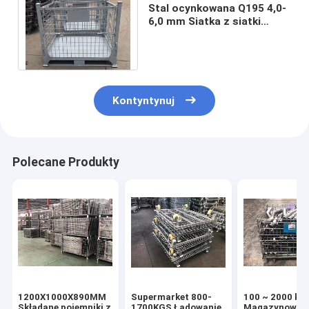
Stal ocynkowana Q195 4,0-
6,0 mm Siatka z siatki
drucianej Składany kosz z
siatki drucianej
Kontyntynuj
Polecane Produkty
1200X1000X890MM
Supermarket 800-
100 ~ 2000 kg
Składane pojemniki z
1700KGS Ładowanie
Magazynowy