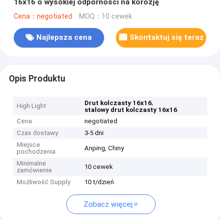
16x16 o wysokiej odporności na korozję
Cena：negotiated
MOQ：10 cewek
Najlepsza cena
Skontaktuj się teraz
Opis Produktu
,
Drut kolczasty 16x16
High Light
stalowy drut kolczasty 16x16
Cena
negotiated
Czas dostawy
3-5 dni
Miejsce
Anping, Chiny
pochodzenia
Minimalne
10 cewek
zamówienie
Możliwość Supply
10 t/dzień
Zobacz więcej