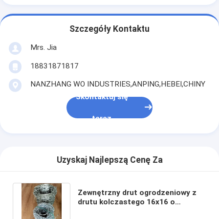
Szczegóły Kontaktu
Mrs. Jia
18831871817
NANZHANG WO INDUSTRIES,ANPING,HEBEI,CHINY
Skontaktuj się
teraz
Uzyskaj Najlepszą Cenę Za
Zewnętrzny drut ogrodzeniowy z
drutu kolczastego 16x16 o
wysokiej odporności na korozję