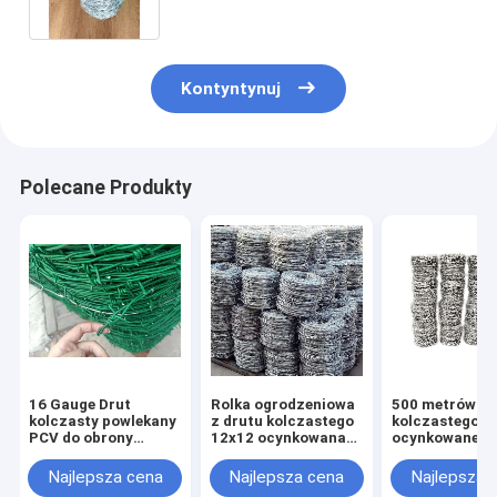
Kontyntynuj
Polecane Produkty
16 Gauge Drut
Rolka ogrodzeniowa
500 metrów dr
kolczasty powlekany
z drutu kolczastego
kolczastego
PCV do obrony
12x12 ocynkowana
ocynkowaneg
wojskowej
do ochrony ogrodu
elektrycznie
lub podwórka
Najlepsza cena
Najlepsza cena
Najlepsza 