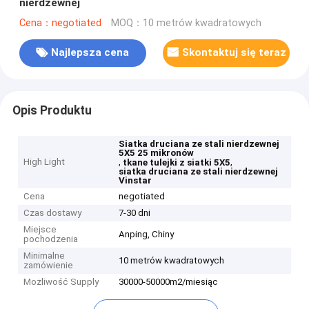
nierdzewnej
Cena：negotiated
MOQ：10 metrów kwadratowych
Najlepsza cena
Skontaktuj się teraz
Opis Produktu
Siatka druciana ze stali nierdzewnej
5X5 25 mikronów
High Light
,
,
tkane tulejki z siatki 5X5
siatka druciana ze stali nierdzewnej
Vinstar
Cena
negotiated
Czas dostawy
7-30 dni
Miejsce
Anping, Chiny
pochodzenia
Minimalne
10 metrów kwadratowych
zamówienie
Możliwość Supply
30000-50000m2/miesiąc