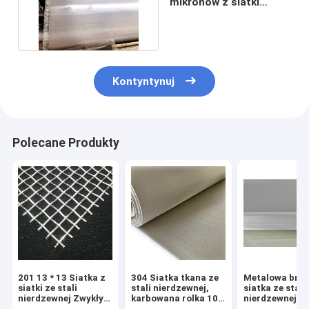
mikronów z siatki
drucianej ze stali
nierdzewnej
Kontyntynuj
Polecane Produkty
201 13 * 13 Siatka z
304 Siatka tkana ze
Metalowa brą
siatki ze stali
stali nierdzewnej,
siatka ze stali
nierdzewnej Zwykły
karbowana rolka 100
nierdzewnej 10
holenderski splot
oczek
316l Diament