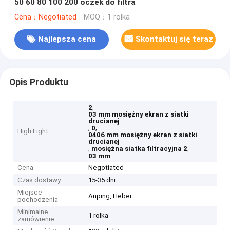
50 60 80 100 200 oczek do filtra
Cena：Negotiated
MOQ：1 rolka
Najlepsza cena
Skontaktuj się teraz
Opis Produktu
,
2
03 mm mosiężny ekran z siatki
drucianej
,
,
0
High Light
0406 mm mosiężny ekran z siatki
drucianej
,
,
mosiężna siatka filtracyjna 2
03 mm
Cena
Negotiated
Czas dostawy
15-35 dni
Miejsce
Anping, Hebei
pochodzenia
Minimalne
1 rolka
zamówienie