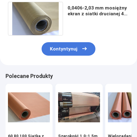
0,0406-2,03 mm mosiężny
ekran z siatki drucianej 40
50 60 80 100 200 oczek do
filtra
Kontyntynuj
Polecane Produkty
60 80 100 Siatka z
Szerokość 1.0-1.5m
Wielozadanio