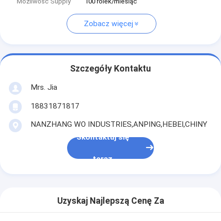
Możliwość Supply
100 rolek/miesiąc
Zobacz więcej
Szczegóły Kontaktu
Mrs. Jia
18831871817
NANZHANG WO INDUSTRIES,ANPING,HEBEI,CHINY
Skontaktuj się
teraz
Uzyskaj Najlepszą Cenę Za