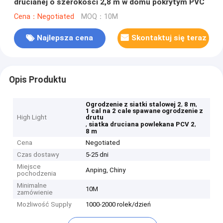
drucianej o szerokości 2,8 m w domu pokrytym PVC
Cena：Negotiated
MOQ：10M
Najlepsza cena
Skontaktuj się teraz
Opis Produktu
,
,
Ogrodzenie z siatki stalowej 2
8 m
1 cal na 2 cale spawane ogrodzenie z
High Light
drutu
,
,
siatka druciana powlekana PCV 2
8 m
Cena
Negotiated
Czas dostawy
5-25 dni
Miejsce
Anping, Chiny
pochodzenia
Minimalne
10M
zamówienie
Możliwość Supply
1000-2000 rolek/dzień