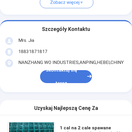
Zobacz więcej
Szczegóły Kontaktu
Mrs. Jia
18831871817
NANZHANG WO INDUSTRIES,ANPING,HEBEI,CHINY
Skontaktuj się
teraz
Uzyskaj Najlepszą Cenę Za
1 cal na 2 cale spawane