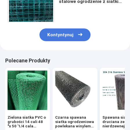
stalowe ogrodzenie z siatki
drucianej o szerokości 2,8 m
w domu pokrytym PVC
Kontyntynuj
Polecane Produkty
Zielona siatka PVC o
Czarna spawana
Spawana siatk
grubości 14 cali 48
siatka ogrodzeniowa
druciana ze st
"x 50 '1/4 cala
powlekana winylem
nierdzewnej 3