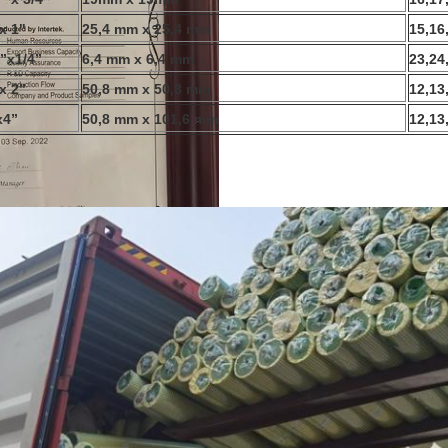
x 1"
25,4 mm x 25,4 mm
15,16
4”x1/4”
6,4 mm x 6,4 mm
23,24
x 2”
50,8 mm x 50,8 mm
12,13
x4”
50,8 mm x 101,6 mm
12,13