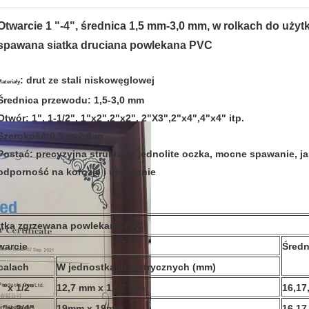
Otwarcie 1 "-4", średnica 1,5 mm-3,0 mm, w rolkach do uż
spawana siatka druciana powlekana PVC
: drut ze stali niskowęglowej
ateriały
Średnica przewodu
: 1,5-3,0 mm
Otwór
: 1", 1-1/2", 1"x2",2"x2", 2"X3",2"x4",4"x4" itp.
Szerokość
:0,5 m-2,8 m
Postać
: precyzyjna struktura, jednolite oczka, mocne spawanie, j
odporność na korozję i utlenianie
atka zgrzewana powlekana PVC
warcie
Śred
calach
W jednostkach metrycznych (mm)
 "x 1/2"
12,7 mm x 12,7 mm
16,17
 "x 3/4"
19mm x 19mm
16,17