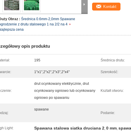
Kontakt
Duży Obraz :
Średnica 0.6mm-2,0mm Spawane
ogrodzenie z drutu stalowego 1 na 2/2 na 4
Najlepsza cena
zegółowy opis produktu
teriał:
195
Średnica drutu:
warcie:
1"x1",2"x2",2"x3",2"x4"
Szerokość:
drut ocynkowany elektrycznie, drut
czenie:
ocynkowany ogniowo lub ocynkowany
Kształt otworu:
ogniowo po spawaniu
spawane
dzaj:
Podanie:
Spawana stalowa siatka druciana 2
0 mm
spawan
gh Light:
,
,