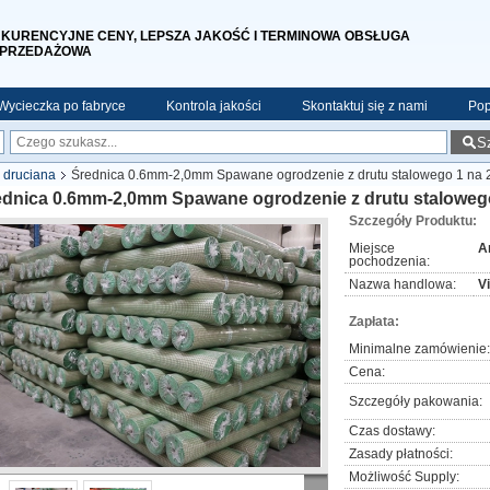
KURENCYJNE CENY, LEPSZA JAKOŚĆ I TERMINOWA OBSŁUGA
PRZEDAŻOWA
Wycieczka po fabryce
Kontrola jakości
Skontaktuj się z nami
Pop
S
 druciana
Średnica 0.6mm-2,0mm Spawane ogrodzenie z drutu stalowego 1 na 2
ednica 0.6mm-2,0mm Spawane ogrodzenie z drutu stalowego
Szczegóły Produktu:
Miejsce
A
pochodzenia:
Nazwa handlowa:
V
Zapłata:
Minimalne zamówienie:
Cena:
Szczegóły pakowania:
Czas dostawy:
Zasady płatności:
Możliwość Supply: