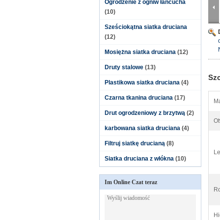
Ogrodzenie z ogniw łańcucha
(10)
Sześciokątna siatka druciana
(12)
Mosiężna siatka druciana
(12)
Druty stalowe
(13)
Szc
Plastikowa siatka druciana
(4)
Czarna tkanina druciana
(17)
Ma
Drut ogrodzeniowy z brzytwą
(2)
Ot
karbowana siatka druciana
(4)
Filtruj siatkę drucianą
(8)
Le
Siatka druciana z włókna
(10)
Im Online Czat teraz
Ro
Hi