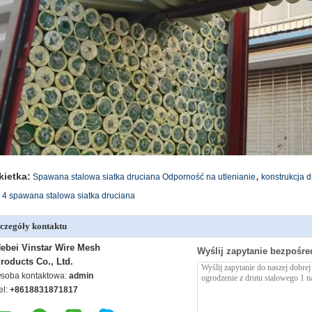
,
kietka:
Spawana stalowa siatka druciana Odporność na utlenianie
konstrukcja d
 4 spawana stalowa siatka druciana
czegóły kontaktu
ebei Vinstar Wire Mesh
Wyślij zapytanie bezpośre
roducts Co., Ltd.
soba kontaktowa:
admin
el:
+8618831871817