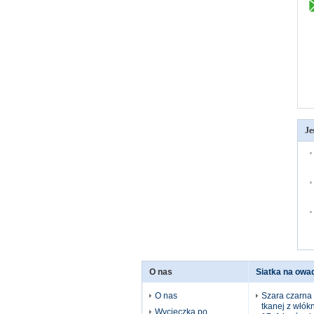
Je
O nas
Siatka na owa
O nas
Szara czarna s
tkanej z włók
Wycieczka po