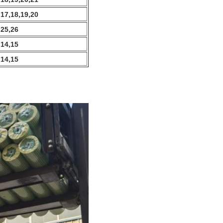
,17,18,19,20
,25,26
,14,15
,14,15