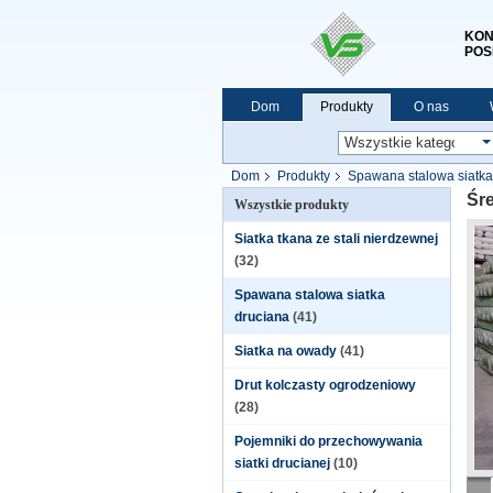
KON
POS
Dom
Produkty
O nas
Dom
Produkty
Spawana stalowa siatka
Śr
Wszystkie produkty
Siatka tkana ze stali nierdzewnej
(32)
Spawana stalowa siatka
druciana
(41)
Siatka na owady
(41)
Drut kolczasty ogrodzeniowy
(28)
Pojemniki do przechowywania
siatki drucianej
(10)