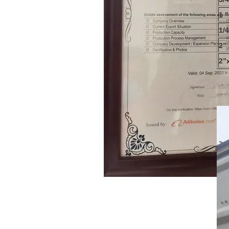
1 "
1/
2” 
2”