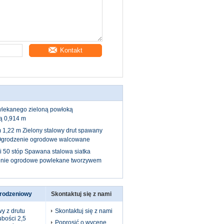
Kontakt
owlekanego zieloną powłoką
cą 0,914 m
 1,22 m Zielony stalowy drut spawany
grodzenie ogrodowe walcowane
i 50 stóp Spawana stalowa siatka
enie ogrodowe powlekane tworzywem
grodzeniowy
Skontaktuj się z nami
y z drutu
Skontaktuj się z nami
ubości 2,5
Poprosić o wycenę