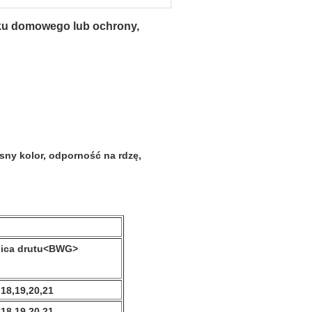
ytku domowego lub ochrony,
asny kolor, odporność na rdzę,
nica drutu<BWG>
,18,19,20,21
,18,19,20,21