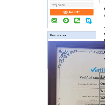
Kontakt
M
Orzecznictwo
Si
Ot
W 
1/2
3/4