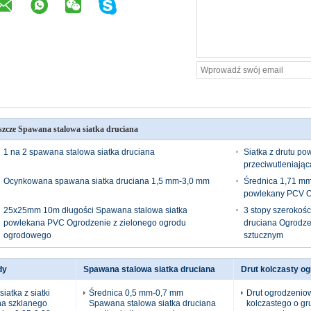
szcze Spawana stalowa siatka druciana
1 na 2 spawana stalowa siatka druciana
Siatka z drutu p
przeciwutleniają
Ocynkowana spawana siatka druciana 1,5 mm-3,0 mm
Średnica 1,71 mm
powlekany PCV O
25x25mm 10m długości Spawana stalowa siatka
3 stopy szerokośc
powlekana PVC Ogrodzenie z zielonego ogrodu
druciana Ogrodz
ogrodowego
sztucznym
dy
Spawana stalowa siatka druciana
Drut kolczasty o
iatka z siatki
Średnica 0,5 mm-0,7 mm
Drut ogrodzeniow
na szklanego
Spawana stalowa siatka druciana
kolczastego o gr