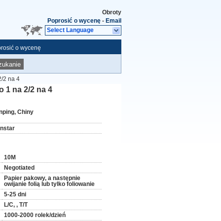
Obroty
Poprosić o wycenę
-
Email
Select Language
rosić o wycenę
zukanie
/2 na 4
 1 na 2/2 na 4
nping, Chiny
instar
10M
Negotiated
Papier pakowy, a następnie
owijanie folią lub tylko foliowanie
5-25 dni
L/C, , T/T
1000-2000 rolek/dzień