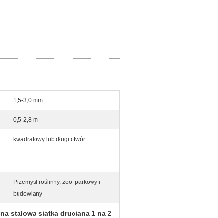
1,5-3,0 mm
0,5-2,8 m
kwadratowy lub długi otwór
Przemysł roślinny, zoo, parkowy i
budowlany
a stalowa siatka druciana 1 na 2