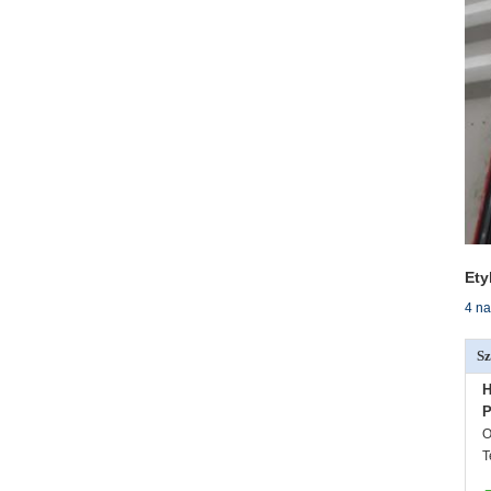
Ety
4 na
Sz
H
P
O
T