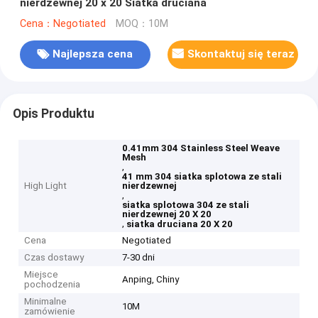
nierdzewnej 20 x 20 Siatka druciana
Cena：Negotiated
MOQ：10M
Najlepsza cena
Skontaktuj się teraz
Opis Produktu
0.41mm 304 Stainless Steel Weave
Mesh
,
41 mm 304 siatka splotowa ze stali
High Light
nierdzewnej
,
siatka splotowa 304 ze stali
nierdzewnej 20 X 20
,
siatka druciana 20 X 20
Cena
Negotiated
Czas dostawy
7-30 dni
Miejsce
Anping, Chiny
pochodzenia
Minimalne
10M
zamówienie