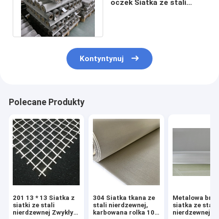
oczek Siatka ze stali
nierdzewnej SS 316l
Siatka druciana
Kontyntynuj
Polecane Produkty
201 13 * 13 Siatka z
304 Siatka tkana ze
Metalowa brą
siatki ze stali
stali nierdzewnej,
siatka ze stali
nierdzewnej Zwykły
karbowana rolka 100
nierdzewnej 10