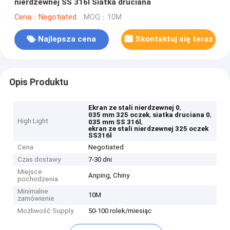
nierdzewnej SS 316l Siatka druciana
Cena：Negotiated
MOQ：10M
Najlepsza cena
Skontaktuj się teraz
Opis Produktu
,
Ekran ze stali nierdzewnej 0
,
,
035 mm 325 oczek
siatka druciana 0
High Light
,
035 mm SS 316l
ekran ze stali nierdzewnej 325 oczek
SS316l
Cena
Negotiated
Czas dostawy
7-30 dni
Miejsce
Anping, Chiny
pochodzenia
Minimalne
10M
zamówienie
Możliwość Supply
50-100 rolek/miesiąc