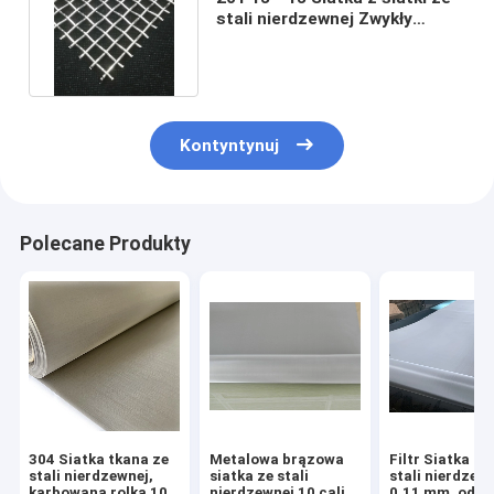
stali nierdzewnej Zwykły
holenderski splot druciany
Kontyntynuj
Polecane Produkty
304 Siatka tkana ze
Metalowa brązowa
Filtr Siatka tk
stali nierdzewnej,
siatka ze stali
stali nierdzew
karbowana rolka 100
nierdzewnej 10 cali
0,11 mm, odpo