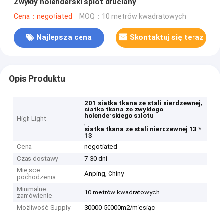
Zwykły holenderski splot druciany
Cena：negotiated
MOQ：10 metrów kwadratowych
Najlepsza cena
Skontaktuj się teraz
Opis Produktu
,
201 siatka tkana ze stali nierdzewnej
siatka tkana ze zwykłego
holenderskiego splotu
High Light
,
siatka tkana ze stali nierdzewnej 13 *
13
Cena
negotiated
Czas dostawy
7-30 dni
Miejsce
Anping, Chiny
pochodzenia
Minimalne
10 metrów kwadratowych
zamówienie
Możliwość Supply
30000-50000m2/miesiąc