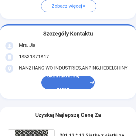
Zobacz więcej
Szczegóły Kontaktu
Mrs. Jia
18831871817
NANZHANG WO INDUSTRIES,ANPING,HEBEI,CHINY
Skontaktuj się
teraz
Uzyskaj Najlepszą Cenę Za
201 13 * 13 Siatka z siatki ze