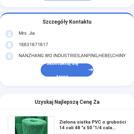
Szczegóły Kontaktu
Mrs. Jia
18831871817
NANZHANG WO INDUSTRIES,ANPING,HEBEI,CHINY
Skontaktuj się
teraz
Uzyskaj Najlepszą Cenę Za
Zielona siatka PVC o grubości
14 cali 48 "x 50 '1/4 cala
używana do ogrodzenia