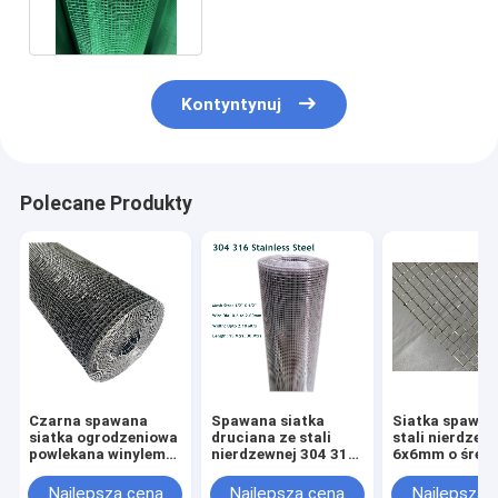
Kontyntynuj
Polecane Produkty
Czarna spawana
Spawana siatka
Siatka spawan
siatka ogrodzeniowa
druciana ze stali
stali nierdzew
powlekana winylem
nierdzewnej 304 316
6x6mm o średn
do ogrodzenia domu
12x12mm Siatka z
Gauge Hardwa
i ogrodu oraz domu
otworami 1/2 "x1/2"
Cloth 1/4 "X1/4
Najlepsza cena
Najlepsza cena
Najlepsza 