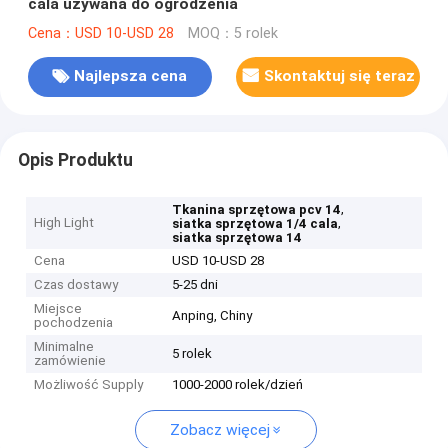
cala używana do ogrodzenia
Cena：USD 10-USD 28
MOQ：5 rolek
Najlepsza cena
Skontaktuj się teraz
Opis Produktu
,
Tkanina sprzętowa pcv 14
High Light
,
siatka sprzętowa 1/4 cala
siatka sprzętowa 14
Cena
USD 10-USD 28
Czas dostawy
5-25 dni
Miejsce
Anping, Chiny
pochodzenia
Minimalne
5 rolek
zamówienie
Możliwość Supply
1000-2000 rolek/dzień
Zobacz więcej